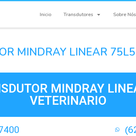
Inicio
Transdutores
Sobre Nós
R MINDRAY LINEAR 75L5
SDUTOR MINDRAY LINE
VETERINARIO
-7400
(6