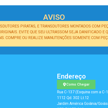
AVISO
NSDUTORES PIRATAS, E TRANSDUTORES MONTADOS COM PEÇ
IGINAIS. EVITE QUE SEU ULTRASSOM SEJA DANIFICADO 
NS. COMPRE OU REALIZE MANUTENÇÕES SOMENTE COM PEÇA
Endereço
Como Chegar
Rua C-137 (Esquina com a C-1
1112 Qd. 302 Lt.12
Jardim América Goiânia/Goiás