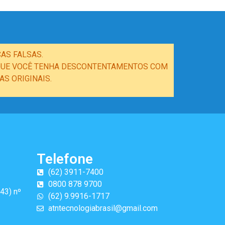
AS FALSAS.
E QUE VOCÊ TENHA DESCONTENTAMENTOS COM
S ORIGINAIS.
Telefone
(62) 3911-7400
0800 878 9700
43) nº
(62) 9.9916-1717
atntecnologiabrasil@gmail.com