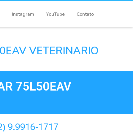
Instagram
YouTube
Contato
0EAV VETERINARIO
AR 75L50EAV
2) 9.9916-1717