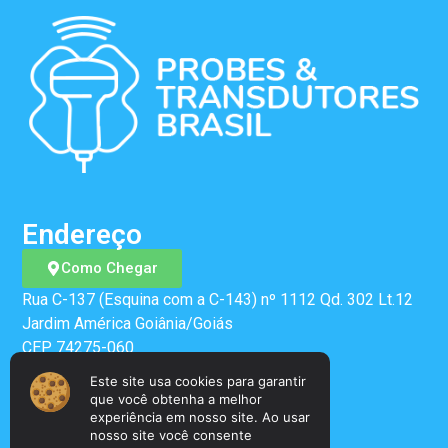
Endereço
Como Chegar
Rua C-137 (Esquina com a C-143) nº 1112 Qd. 302 Lt.12
Jardim América Goiânia/Goiás
CEP 74275-060
Este site usa cookies para garantir
que você obtenha a melhor
Telefone
experiência em nosso site. Ao usar
nosso site você consente
(62) 3911-7400