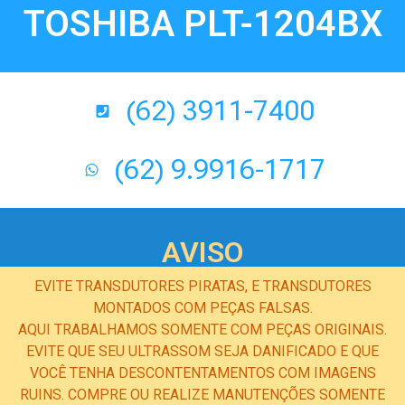
TOSHIBA PLT-1204BX
(62) 3911-7400
(62) 9.9916-1717
AVISO
EVITE TRANSDUTORES PIRATAS, E TRANSDUTORES
MONTADOS COM PEÇAS FALSAS.
AQUI TRABALHAMOS SOMENTE COM PEÇAS ORIGINAIS.
EVITE QUE SEU ULTRASSOM SEJA DANIFICADO E QUE
VOCÊ TENHA DESCONTENTAMENTOS COM IMAGENS
RUINS. COMPRE OU REALIZE MANUTENÇÕES SOMENTE