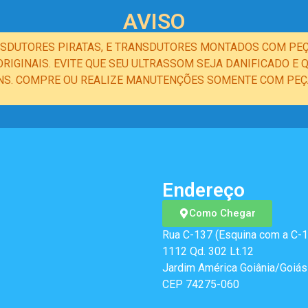
AVISO
NSDUTORES PIRATAS, E TRANSDUTORES MONTADOS COM PEÇ
IGINAIS. EVITE QUE SEU ULTRASSOM SEJA DANIFICADO 
NS. COMPRE OU REALIZE MANUTENÇÕES SOMENTE COM PEÇA
Endereço
Como Chegar
Rua C-137 (Esquina com a C-1
1112 Qd. 302 Lt.12
Jardim América Goiânia/Goiás
CEP 74275-060