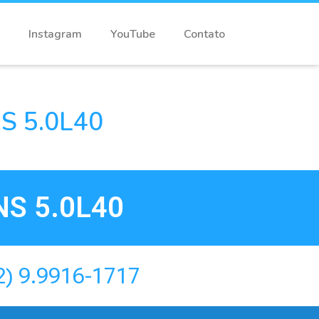
Instagram
YouTube
Contato
 5.0L40
S 5.0L40
2) 9.9916-1717