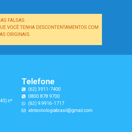
AS FALSAS.
E QUE VOCÊ TENHA DESCONTENTAMENTOS COM
S ORIGINAIS.
Telefone
(62) 3911-7400
0800 878 9700
43) nº
(62) 9.9916-1717
atntecnologiabrasil@gmail.com