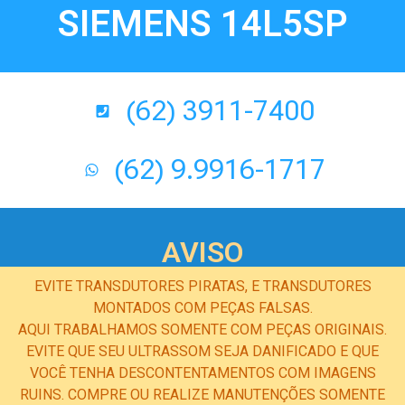
SIEMENS 14L5SP
(62) 3911-7400
(62) 9.9916-1717
AVISO
EVITE TRANSDUTORES PIRATAS, E TRANSDUTORES
MONTADOS COM PEÇAS FALSAS.
AQUI TRABALHAMOS SOMENTE COM PEÇAS ORIGINAIS.
EVITE QUE SEU ULTRASSOM SEJA DANIFICADO E QUE
VOCÊ TENHA DESCONTENTAMENTOS COM IMAGENS
RUINS. COMPRE OU REALIZE MANUTENÇÕES SOMENTE