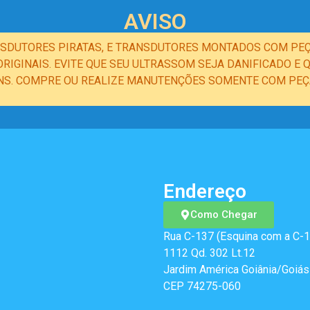
AVISO
NSDUTORES PIRATAS, E TRANSDUTORES MONTADOS COM PEÇ
IGINAIS. EVITE QUE SEU ULTRASSOM SEJA DANIFICADO 
NS. COMPRE OU REALIZE MANUTENÇÕES SOMENTE COM PEÇA
Endereço
Como Chegar
Rua C-137 (Esquina com a C-1
1112 Qd. 302 Lt.12
Jardim América Goiânia/Goiás
CEP 74275-060