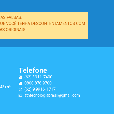
AS FALSAS.
E QUE VOCÊ TENHA DESCONTENTAMENTOS COM
S ORIGINAIS.
Telefone
(62) 3911-7400
0800 878 9700
43) nº
(62) 9.9916-1717
atntecnologiabrasil@gmail.com