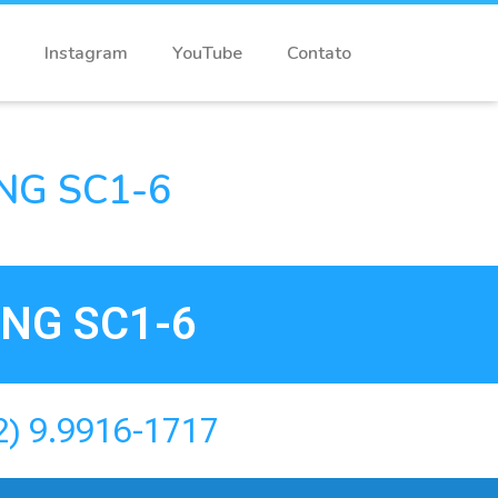
Instagram
YouTube
Contato
G SC1-6
NG SC1-6
2) 9.9916-1717