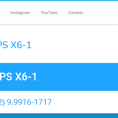
Instagram
YouTube
Contato
S X6-1
PS X6-1
2) 9.9916-1717