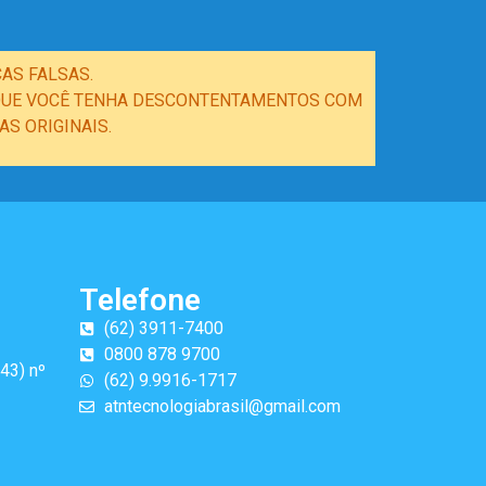
AS FALSAS.
E QUE VOCÊ TENHA DESCONTENTAMENTOS COM
S ORIGINAIS.
Telefone
(62) 3911-7400
0800 878 9700
43) nº
(62) 9.9916-1717
atntecnologiabrasil@gmail.com