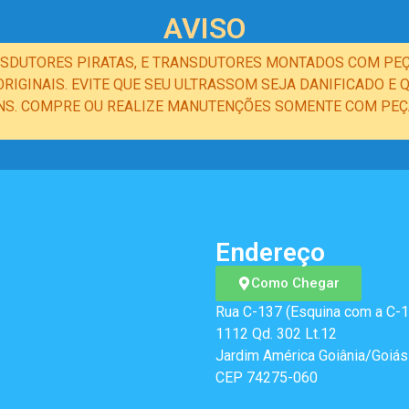
AVISO
NSDUTORES PIRATAS, E TRANSDUTORES MONTADOS COM PEÇ
IGINAIS. EVITE QUE SEU ULTRASSOM SEJA DANIFICADO 
NS. COMPRE OU REALIZE MANUTENÇÕES SOMENTE COM PEÇA
Endereço
Como Chegar
Rua C-137 (Esquina com a C-1
1112 Qd. 302 Lt.12
Jardim América Goiânia/Goiás
CEP 74275-060