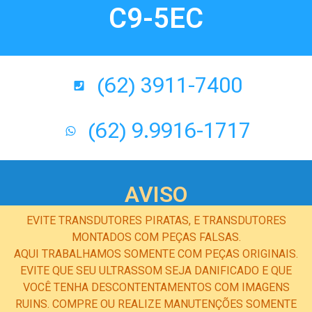
C9-5EC
(62) 3911-7400
(62) 9.9916-1717
AVISO
EVITE TRANSDUTORES PIRATAS, E TRANSDUTORES
MONTADOS COM PEÇAS FALSAS.
AQUI TRABALHAMOS SOMENTE COM PEÇAS ORIGINAIS.
EVITE QUE SEU ULTRASSOM SEJA DANIFICADO E QUE
VOCÊ TENHA DESCONTENTAMENTOS COM IMAGENS
RUINS. COMPRE OU REALIZE MANUTENÇÕES SOMENTE