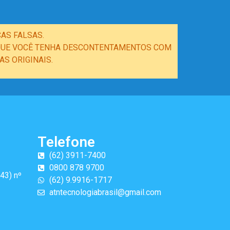
AS FALSAS.
E QUE VOCÊ TENHA DESCONTENTAMENTOS COM
S ORIGINAIS.
Telefone
(62) 3911-7400
0800 878 9700
43) nº
(62) 9.9916-1717
atntecnologiabrasil@gmail.com