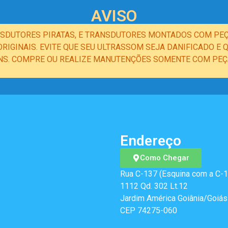
AVISO
NSDUTORES PIRATAS, E TRANSDUTORES MONTADOS COM PEÇ
IGINAIS. EVITE QUE SEU ULTRASSOM SEJA DANIFICADO 
NS. COMPRE OU REALIZE MANUTENÇÕES SOMENTE COM PEÇA
Endereço
Como Chegar
Rua C-137 (Esquina com a C-1
1112 Qd. 302 Lt.12
Jardim América Goiânia/Goiás
CEP 74275-060