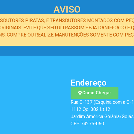
AVISO
NSDUTORES PIRATAS, E TRANSDUTORES MONTADOS COM PEÇ
IGINAIS. EVITE QUE SEU ULTRASSOM SEJA DANIFICADO 
NS. COMPRE OU REALIZE MANUTENÇÕES SOMENTE COM PEÇA
Endereço
Como Chegar
Rua C-137 (Esquina com a C-1
1112 Qd. 302 Lt.12
Jardim América Goiânia/Goiás
CEP 74275-060