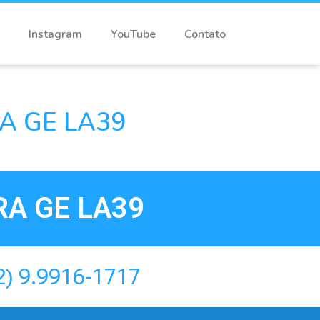
Instagram
YouTube
Contato
A GE LA39
A GE LA39
2) 9.9916-1717