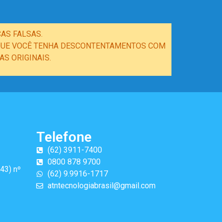
AS FALSAS.
E QUE VOCÊ TENHA DESCONTENTAMENTOS COM
S ORIGINAIS.
Telefone
(62) 3911-7400
0800 878 9700
43) nº
(62) 9.9916-1717
atntecnologiabrasil@gmail.com