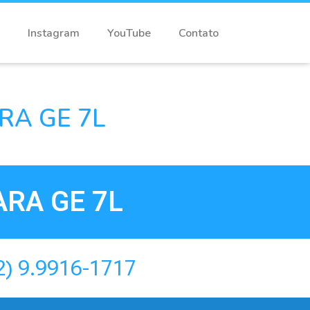
Instagram
YouTube
Contato
RA GE 7L
RA GE 7L
2) 9.9916-1717