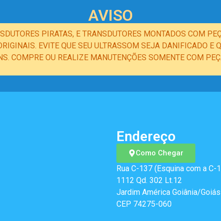
AVISO
NSDUTORES PIRATAS, E TRANSDUTORES MONTADOS COM PEÇ
IGINAIS. EVITE QUE SEU ULTRASSOM SEJA DANIFICADO 
NS. COMPRE OU REALIZE MANUTENÇÕES SOMENTE COM PEÇA
Endereço
Como Chegar
Rua C-137 (Esquina com a C-1
1112 Qd. 302 Lt.12
Jardim América Goiânia/Goiás
CEP 74275-060