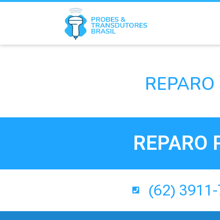
REPARO 
REPARO 
(62) 3911