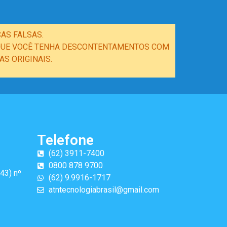
AS FALSAS.
E QUE VOCÊ TENHA DESCONTENTAMENTOS COM
S ORIGINAIS.
Telefone
(62) 3911-7400
0800 878 9700
43) nº
(62) 9.9916-1717
atntecnologiabrasil@gmail.com