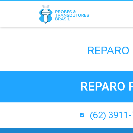
REPARO 
REPARO 
(62) 3911