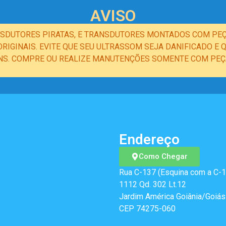
AVISO
NSDUTORES PIRATAS, E TRANSDUTORES MONTADOS COM PEÇ
IGINAIS. EVITE QUE SEU ULTRASSOM SEJA DANIFICADO 
NS. COMPRE OU REALIZE MANUTENÇÕES SOMENTE COM PEÇA
Endereço
Como Chegar
Rua C-137 (Esquina com a C-1
1112 Qd. 302 Lt.12
Jardim América Goiânia/Goiás
CEP 74275-060