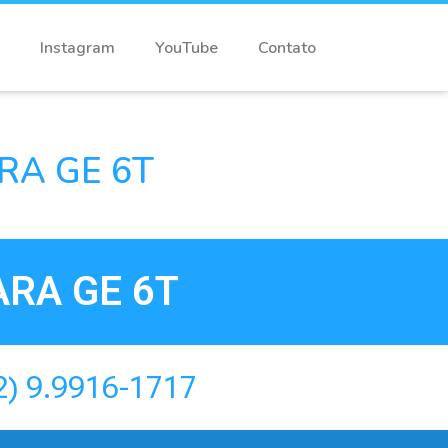
Instagram
YouTube
Contato
RA GE 6T
RA GE 6T
2) 9.9916-1717