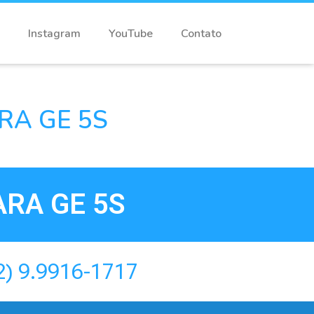
Instagram
YouTube
Contato
RA GE 5S
RA GE 5S
2) 9.9916-1717