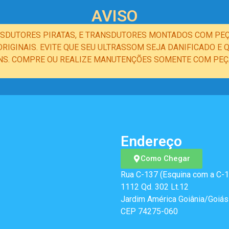
AVISO
NSDUTORES PIRATAS, E TRANSDUTORES MONTADOS COM PEÇ
IGINAIS. EVITE QUE SEU ULTRASSOM SEJA DANIFICADO 
NS. COMPRE OU REALIZE MANUTENÇÕES SOMENTE COM PEÇA
Endereço
Como Chegar
Rua C-137 (Esquina com a C-1
1112 Qd. 302 Lt.12
Jardim América Goiânia/Goiás
CEP 74275-060