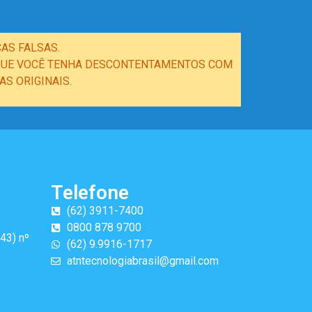
AS FALSAS.
E QUE VOCÊ TENHA DESCONTENTAMENTOS COM
S ORIGINAIS.
Telefone
(62) 3911-7400
0800 878 9700
43) nº
(62) 9.9916-1717
atntecnologiabrasil@gmail.com