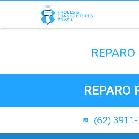
REPARO 
REPARO 
(62) 3911