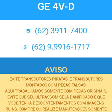
GE 4V-D
(62) 3911-7400
(62) 9.9916-1717
AVISO
EVITE TRANSDUTORES PIRATAS, E TRANSDUTORES
MONTADOS COM PEÇAS FALSAS.
AQUI TRABALHAMOS SOMENTE COM PEÇAS ORIGINAIS.
EVITE QUE SEU ULTRASSOM SEJA DANIFICADO E QUE
VOCÊ TENHA DESCONTENTAMENTOS COM IMAGENS
RUINS. COMPRE OU REALIZE MANUTENÇÕES SOMENTE