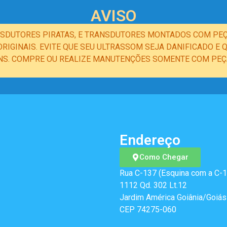
AVISO
NSDUTORES PIRATAS, E TRANSDUTORES MONTADOS COM PEÇ
IGINAIS. EVITE QUE SEU ULTRASSOM SEJA DANIFICADO 
NS. COMPRE OU REALIZE MANUTENÇÕES SOMENTE COM PEÇA
Endereço
Como Chegar
Rua C-137 (Esquina com a C-1
1112 Qd. 302 Lt.12
Jardim América Goiânia/Goiás
CEP 74275-060