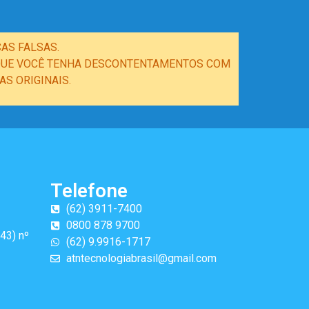
AS FALSAS.
E QUE VOCÊ TENHA DESCONTENTAMENTOS COM
S ORIGINAIS.
Telefone
(62) 3911-7400
0800 878 9700
43) nº
(62) 9.9916-1717
atntecnologiabrasil@gmail.com