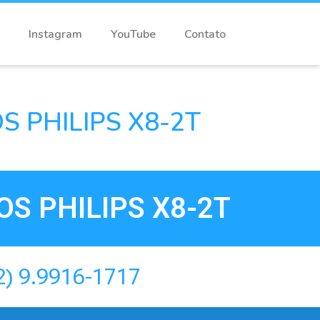
Instagram
YouTube
Contato
 PHILIPS X8-2T
S PHILIPS X8-2T
2) 9.9916-1717