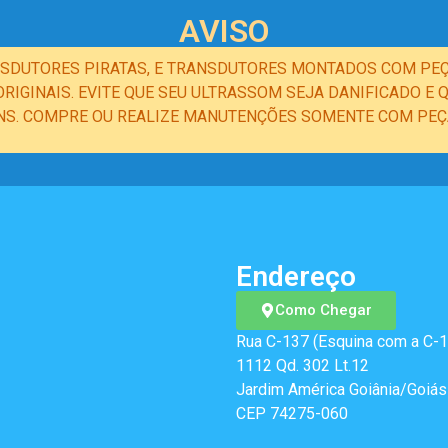
AVISO
NSDUTORES PIRATAS, E TRANSDUTORES MONTADOS COM PEÇ
IGINAIS. EVITE QUE SEU ULTRASSOM SEJA DANIFICADO 
NS. COMPRE OU REALIZE MANUTENÇÕES SOMENTE COM PEÇA
Endereço
Como Chegar
Rua C-137 (Esquina com a C-1
1112 Qd. 302 Lt.12
Jardim América Goiânia/Goiás
CEP 74275-060