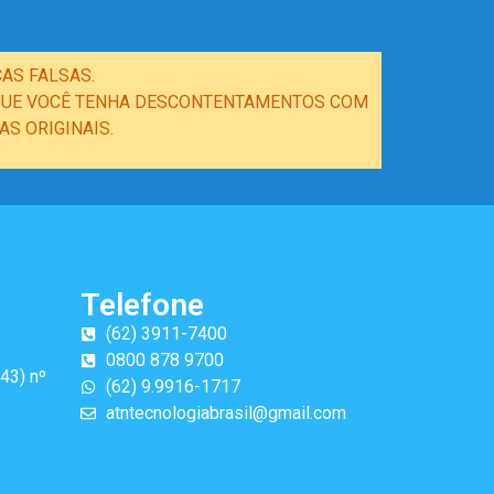
AS FALSAS.
E QUE VOCÊ TENHA DESCONTENTAMENTOS COM
S ORIGINAIS.
Telefone
(62) 3911-7400
0800 878 9700
43) nº
(62) 9.9916-1717
atntecnologiabrasil@gmail.com