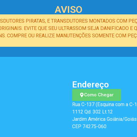
AVISO
NSDUTORES PIRATAS, E TRANSDUTORES MONTADOS COM PEÇ
IGINAIS. EVITE QUE SEU ULTRASSOM SEJA DANIFICADO 
NS. COMPRE OU REALIZE MANUTENÇÕES SOMENTE COM PEÇA
Endereço
Como Chegar
Rua C-137 (Esquina com a C-1
1112 Qd. 302 Lt.12
Jardim América Goiânia/Goiás
CEP 74275-060