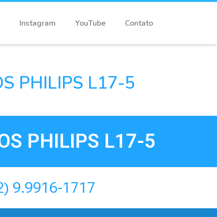
Instagram
YouTube
Contato
 PHILIPS L17-5
S PHILIPS L17-5
2) 9.9916-1717