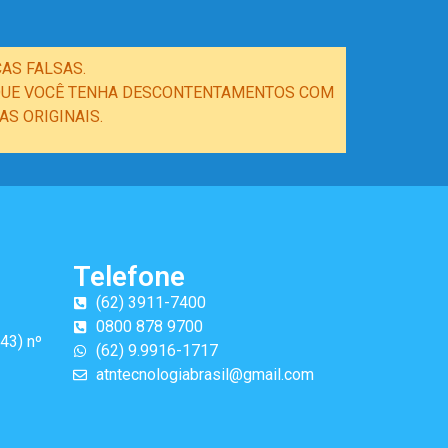
AS FALSAS.
E QUE VOCÊ TENHA DESCONTENTAMENTOS COM
S ORIGINAIS.
Telefone
(62) 3911-7400
0800 878 9700
43) nº
(62) 9.9916-1717
atntecnologiabrasil@gmail.com