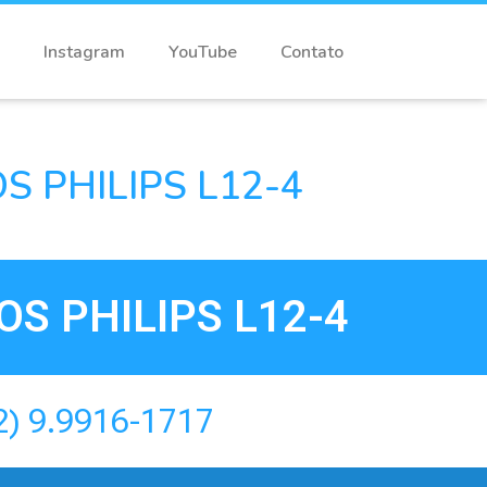
Instagram
YouTube
Contato
 PHILIPS L12-4
S PHILIPS L12-4
2) 9.9916-1717