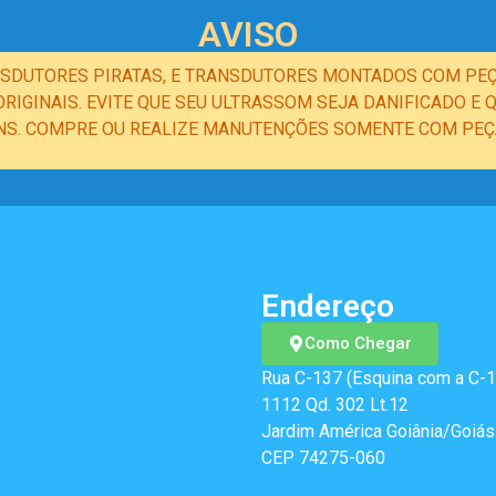
AVISO
NSDUTORES PIRATAS, E TRANSDUTORES MONTADOS COM PEÇ
IGINAIS. EVITE QUE SEU ULTRASSOM SEJA DANIFICADO 
NS. COMPRE OU REALIZE MANUTENÇÕES SOMENTE COM PEÇA
Endereço
Como Chegar
Rua C-137 (Esquina com a C-1
1112 Qd. 302 Lt.12
Jardim América Goiânia/Goiás
CEP 74275-060