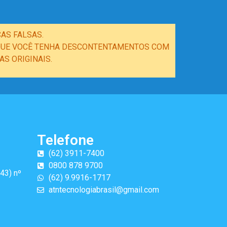
AS FALSAS.
E QUE VOCÊ TENHA DESCONTENTAMENTOS COM
S ORIGINAIS.
Telefone
(62) 3911-7400
0800 878 9700
43) nº
(62) 9.9916-1717
atntecnologiabrasil@gmail.com