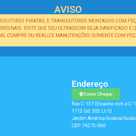
AVISO
NSDUTORES PIRATAS, E TRANSDUTORES MONTADOS COM PEÇ
IGINAIS. EVITE QUE SEU ULTRASSOM SEJA DANIFICADO 
NS. COMPRE OU REALIZE MANUTENÇÕES SOMENTE COM PEÇA
Endereço
Como Chegar
Rua C-137 (Esquina com a C-1
1112 Qd. 302 Lt.12
Jardim América Goiânia/Goiás
CEP 74275-060