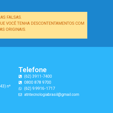
AS FALSAS.
E QUE VOCÊ TENHA DESCONTENTAMENTOS COM
S ORIGINAIS.
Telefone
(62) 3911-7400
0800 878 9700
43) nº
(62) 9.9916-1717
atntecnologiabrasil@gmail.com