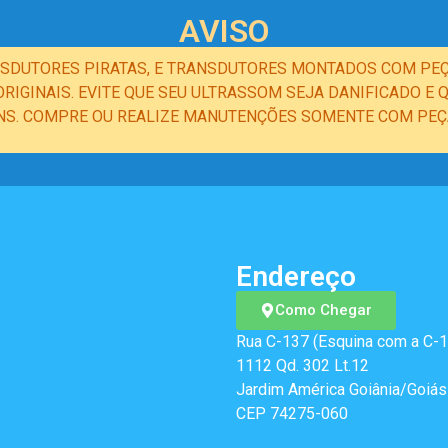
AVISO
NSDUTORES PIRATAS, E TRANSDUTORES MONTADOS COM PEÇ
IGINAIS. EVITE QUE SEU ULTRASSOM SEJA DANIFICADO 
NS. COMPRE OU REALIZE MANUTENÇÕES SOMENTE COM PEÇA
Endereço
Como Chegar
Rua C-137 (Esquina com a C-1
1112 Qd. 302 Lt.12
Jardim América Goiânia/Goiás
CEP 74275-060