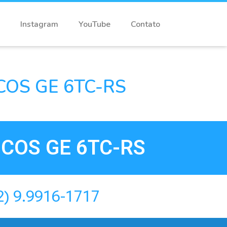
Instagram
YouTube
Contato
OS GE 6TC-RS
COS GE 6TC-RS
2) 9.9916-1717