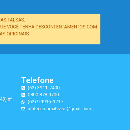
AS FALSAS.
E QUE VOCÊ TENHA DESCONTENTAMENTOS COM
S ORIGINAIS.
Telefone
(62) 3911-7400
0800 878 9700
43) nº
(62) 9.9916-1717
atntecnologiabrasil@gmail.com