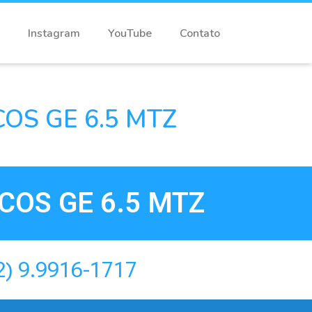
Instagram
YouTube
Contato
S GE 6.5 MTZ
OS GE 6.5 MTZ
2) 9.9916-1717