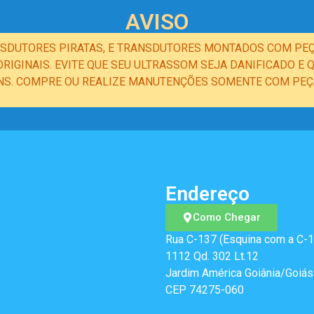
AVISO
NSDUTORES PIRATAS, E TRANSDUTORES MONTADOS COM PEÇ
IGINAIS. EVITE QUE SEU ULTRASSOM SEJA DANIFICADO 
NS. COMPRE OU REALIZE MANUTENÇÕES SOMENTE COM PEÇA
Endereço
Como Chegar
Rua C-137 (Esquina com a C-1
1112 Qd. 302 Lt.12
Jardim América Goiânia/Goiás
CEP 74275-060