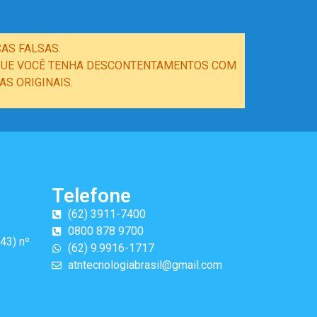
AS FALSAS.
E QUE VOCÊ TENHA DESCONTENTAMENTOS COM
S ORIGINAIS.
Telefone
(62) 3911-7400
0800 878 9700
43) nº
(62) 9.9916-1717
atntecnologiabrasil@gmail.com