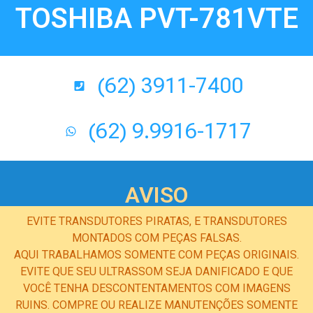
TOSHIBA PVT-781VTE
(62) 3911-7400
(62) 9.9916-1717
AVISO
EVITE TRANSDUTORES PIRATAS, E TRANSDUTORES
MONTADOS COM PEÇAS FALSAS.
AQUI TRABALHAMOS SOMENTE COM PEÇAS ORIGINAIS.
EVITE QUE SEU ULTRASSOM SEJA DANIFICADO E QUE
VOCÊ TENHA DESCONTENTAMENTOS COM IMAGENS
RUINS. COMPRE OU REALIZE MANUTENÇÕES SOMENTE