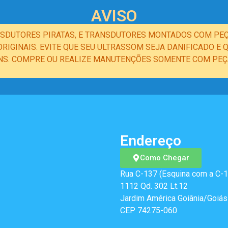
AVISO
NSDUTORES PIRATAS, E TRANSDUTORES MONTADOS COM PEÇ
IGINAIS. EVITE QUE SEU ULTRASSOM SEJA DANIFICADO 
NS. COMPRE OU REALIZE MANUTENÇÕES SOMENTE COM PEÇA
Endereço
Como Chegar
Rua C-137 (Esquina com a C-1
1112 Qd. 302 Lt.12
Jardim América Goiânia/Goiás
CEP 74275-060