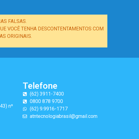
AS FALSAS.
E QUE VOCÊ TENHA DESCONTENTAMENTOS COM
S ORIGINAIS.
Telefone
(62) 3911-7400
0800 878 9700
43) nº
(62) 9.9916-1717
atntecnologiabrasil@gmail.com