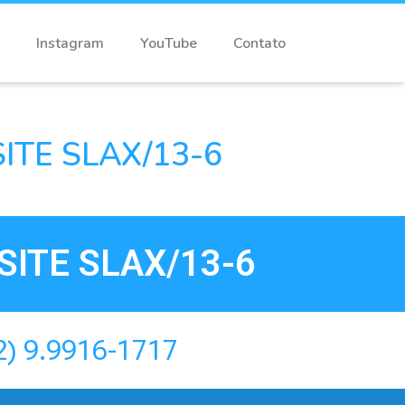
Instagram
YouTube
Contato
TE SLAX/13-6
ITE SLAX/13-6
2) 9.9916-1717