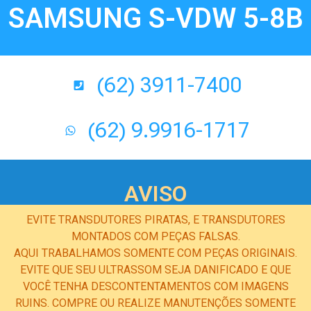
SAMSUNG S-VDW 5-8B
(62) 3911-7400
(62) 9.9916-1717
AVISO
EVITE TRANSDUTORES PIRATAS, E TRANSDUTORES
MONTADOS COM PEÇAS FALSAS.
AQUI TRABALHAMOS SOMENTE COM PEÇAS ORIGINAIS.
EVITE QUE SEU ULTRASSOM SEJA DANIFICADO E QUE
VOCÊ TENHA DESCONTENTAMENTOS COM IMAGENS
RUINS. COMPRE OU REALIZE MANUTENÇÕES SOMENTE