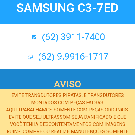
SAMSUNG C3-7ED
(62) 3911-7400
(62) 9.9916-1717
AVISO
EVITE TRANSDUTORES PIRATAS, E TRANSDUTORES
MONTADOS COM PEÇAS FALSAS.
AQUI TRABALHAMOS SOMENTE COM PEÇAS ORIGINAIS.
EVITE QUE SEU ULTRASSOM SEJA DANIFICADO E QUE
VOCÊ TENHA DESCONTENTAMENTOS COM IMAGENS
RUINS. COMPRE OU REALIZE MANUTENÇÕES SOMENTE