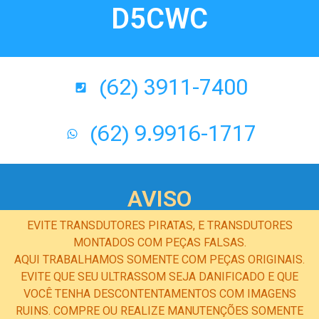
D5CWC
(62) 3911-7400
(62) 9.9916-1717
AVISO
EVITE TRANSDUTORES PIRATAS, E TRANSDUTORES
MONTADOS COM PEÇAS FALSAS.
AQUI TRABALHAMOS SOMENTE COM PEÇAS ORIGINAIS.
EVITE QUE SEU ULTRASSOM SEJA DANIFICADO E QUE
VOCÊ TENHA DESCONTENTAMENTOS COM IMAGENS
RUINS. COMPRE OU REALIZE MANUTENÇÕES SOMENTE