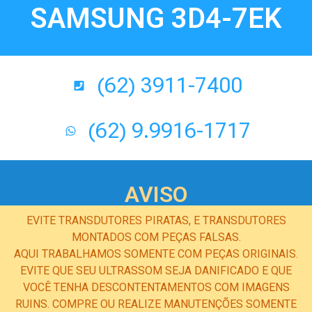
SAMSUNG 3D4-7EK
(62) 3911-7400
(62) 9.9916-1717
AVISO
EVITE TRANSDUTORES PIRATAS, E TRANSDUTORES
MONTADOS COM PEÇAS FALSAS.
AQUI TRABALHAMOS SOMENTE COM PEÇAS ORIGINAIS.
EVITE QUE SEU ULTRASSOM SEJA DANIFICADO E QUE
VOCÊ TENHA DESCONTENTAMENTOS COM IMAGENS
RUINS. COMPRE OU REALIZE MANUTENÇÕES SOMENTE