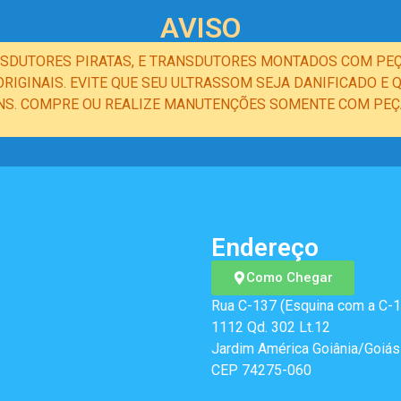
AVISO
NSDUTORES PIRATAS, E TRANSDUTORES MONTADOS COM PEÇ
IGINAIS. EVITE QUE SEU ULTRASSOM SEJA DANIFICADO 
NS. COMPRE OU REALIZE MANUTENÇÕES SOMENTE COM PEÇA
Endereço
Como Chegar
Rua C-137 (Esquina com a C-1
1112 Qd. 302 Lt.12
Jardim América Goiânia/Goiás
CEP 74275-060