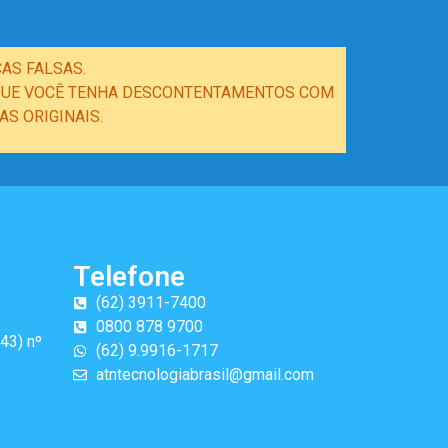
AS FALSAS.
E QUE VOCÊ TENHA DESCONTENTAMENTOS COM
S ORIGINAIS.
Telefone
(62) 3911-7400
0800 878 9700
43) nº
(62) 9.9916-1717
atntecnologiabrasil@gmail.com