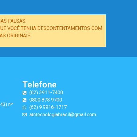
AS FALSAS.
E QUE VOCÊ TENHA DESCONTENTAMENTOS COM
S ORIGINAIS.
Telefone
(62) 3911-7400
0800 878 9700
43) nº
(62) 9.9916-1717
atntecnologiabrasil@gmail.com