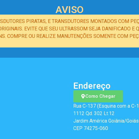
AVISO
NSDUTORES PIRATAS, E TRANSDUTORES MONTADOS COM PEÇ
IGINAIS. EVITE QUE SEU ULTRASSOM SEJA DANIFICADO 
NS. COMPRE OU REALIZE MANUTENÇÕES SOMENTE COM PEÇA
Endereço
Como Chegar
Rua C-137 (Esquina com a C-1
1112 Qd. 302 Lt.12
Jardim América Goiânia/Goiás
CEP 74275-060