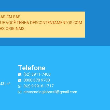
AS FALSAS.
E QUE VOCÊ TENHA DESCONTENTAMENTOS COM
S ORIGINAIS.
Telefone
(62) 3911-7400
0800 878 9700
43) nº
(62) 9.9916-1717
atntecnologiabrasil@gmail.com