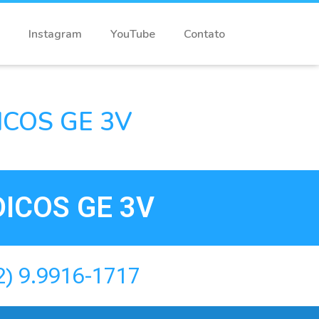
Instagram
YouTube
Contato
COS GE 3V
ICOS GE 3V
2) 9.9916-1717