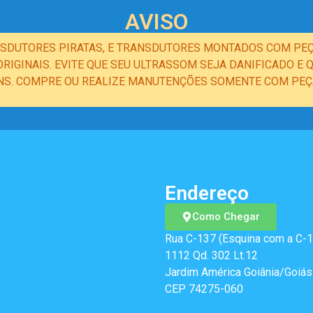
AVISO
NSDUTORES PIRATAS, E TRANSDUTORES MONTADOS COM PEÇ
IGINAIS. EVITE QUE SEU ULTRASSOM SEJA DANIFICADO 
NS. COMPRE OU REALIZE MANUTENÇÕES SOMENTE COM PEÇA
Endereço
Como Chegar
Rua C-137 (Esquina com a C-1
1112 Qd. 302 Lt.12
Jardim América Goiânia/Goiás
CEP 74275-060