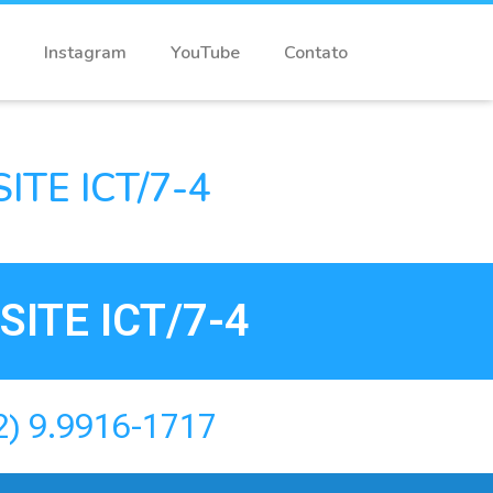
Instagram
YouTube
Contato
TE ICT/7-4
ITE ICT/7-4
2) 9.9916-1717