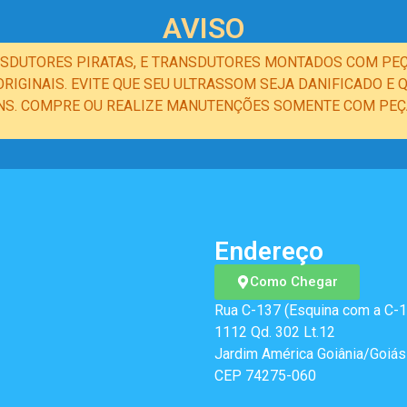
AVISO
NSDUTORES PIRATAS, E TRANSDUTORES MONTADOS COM PEÇ
IGINAIS. EVITE QUE SEU ULTRASSOM SEJA DANIFICADO 
NS. COMPRE OU REALIZE MANUTENÇÕES SOMENTE COM PEÇA
Endereço
Como Chegar
Rua C-137 (Esquina com a C-1
1112 Qd. 302 Lt.12
Jardim América Goiânia/Goiás
CEP 74275-060