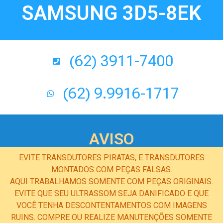
SAMSUNG 3D5-8EK
(62) 3911-7400
(62) 9.9916-1717
AVISO
EVITE TRANSDUTORES PIRATAS, E TRANSDUTORES
MONTADOS COM PEÇAS FALSAS.
AQUI TRABALHAMOS SOMENTE COM PEÇAS ORIGINAIS.
EVITE QUE SEU ULTRASSOM SEJA DANIFICADO E QUE
VOCÊ TENHA DESCONTENTAMENTOS COM IMAGENS
RUINS. COMPRE OU REALIZE MANUTENÇÕES SOMENTE