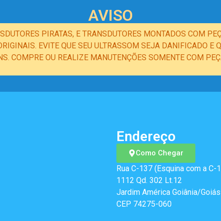
AVISO
NSDUTORES PIRATAS, E TRANSDUTORES MONTADOS COM PEÇ
IGINAIS. EVITE QUE SEU ULTRASSOM SEJA DANIFICADO 
NS. COMPRE OU REALIZE MANUTENÇÕES SOMENTE COM PEÇA
Endereço
Como Chegar
Rua C-137 (Esquina com a C-1
1112 Qd. 302 Lt.12
Jardim América Goiânia/Goiás
CEP 74275-060