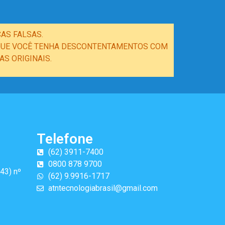
AS FALSAS.
E QUE VOCÊ TENHA DESCONTENTAMENTOS COM
S ORIGINAIS.
Telefone
(62) 3911-7400
0800 878 9700
43) nº
(62) 9.9916-1717
atntecnologiabrasil@gmail.com