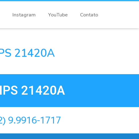
Instagram
YouTube
Contato
PS 21420A
IPS 21420A
2) 9.9916-1717