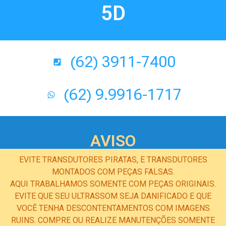
5D
(62) 3911-7400
(62) 9.9916-1717
AVISO
EVITE TRANSDUTORES PIRATAS, E TRANSDUTORES
MONTADOS COM PEÇAS FALSAS.
AQUI TRABALHAMOS SOMENTE COM PEÇAS ORIGINAIS.
EVITE QUE SEU ULTRASSOM SEJA DANIFICADO E QUE
VOCÊ TENHA DESCONTENTAMENTOS COM IMAGENS
RUINS. COMPRE OU REALIZE MANUTENÇÕES SOMENTE