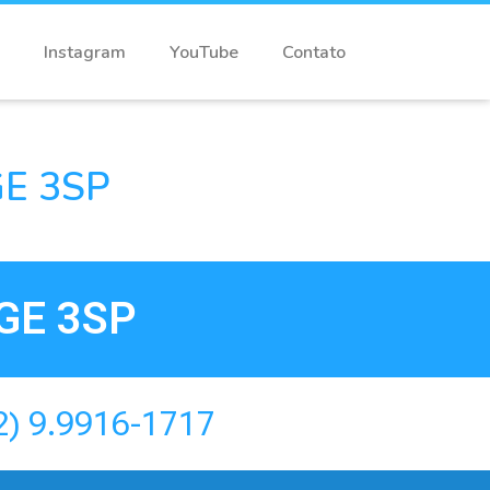
Instagram
YouTube
Contato
E 3SP
GE 3SP
2) 9.9916-1717