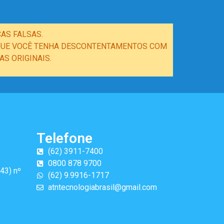
AS FALSAS.
E QUE VOCÊ TENHA DESCONTENTAMENTOS COM
S ORIGINAIS.
Telefone
(62) 3911-7400
0800 878 9700
43) nº
(62) 9.9916-1717
atntecnologiabrasil@gmail.com