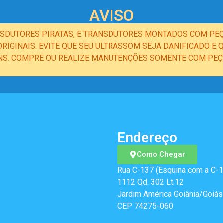
AVISO
NSDUTORES PIRATAS, E TRANSDUTORES MONTADOS COM PEÇ
IGINAIS. EVITE QUE SEU ULTRASSOM SEJA DANIFICADO 
NS. COMPRE OU REALIZE MANUTENÇÕES SOMENTE COM PEÇA
Endereço
Como Chegar
Rua C-137 (Esquina com a C-1
1112 Qd. 302 Lt.12
Jardim América Goiânia/Goiás
CEP 74275-060