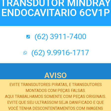
TRANSDUTOR MINDRAY
ENDOCAVITARIO 6CV1P
(62) 3911-7400
(62) 9.9916-1717
AVISO
EVITE TRANSDUTORES PIRATAS, E TRANSDUTORES
MONTADOS COM PEÇAS FALSAS.
AQUI TRABALHAMOS SOMENTE COM PEÇAS ORIGINAIS.
EVITE QUE SEU ULTRASSOM SEJA DANIFICADO E QUE
VOCÊ TENHA DESCONTENTAMENTOS COM IMAGENS