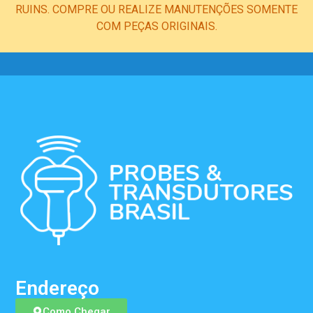
RUINS. COMPRE OU REALIZE MANUTENÇÕES SOMENTE
COM PEÇAS ORIGINAIS.
Endereço
Como Chegar