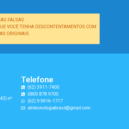
AS FALSAS.
E QUE VOCÊ TENHA DESCONTENTAMENTOS COM
S ORIGINAIS.
Telefone
(62) 3911-7400
0800 878 9700
43) nº
(62) 9.9916-1717
atntecnologiabrasil@gmail.com