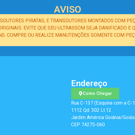
AVISO
NSDUTORES PIRATAS, E TRANSDUTORES MONTADOS COM PEÇ
IGINAIS. EVITE QUE SEU ULTRASSOM SEJA DANIFICADO 
NS. COMPRE OU REALIZE MANUTENÇÕES SOMENTE COM PEÇA
Endereço
Como Chegar
Rua C-137 (Esquina com a C-1
1112 Qd. 302 Lt.12
Jardim América Goiânia/Goiás
CEP 74275-060